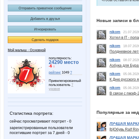
Чтобы оставлять ко
Отправить приватное сообщение
Добавить в друзья
Новые записи в бл
Игнорировать
nikom
21.07.202
Хотел в IT - поп
Сделать подарок
nikom
18.07.202
Мой малыш - Основной
Полдневное лет
популярность:
nikom
08.07.202
24290 место
Азбука для Бура
-6 ↓
рейтинг
1049
?
nikom
05.06.202
К Дню русского 
Привилегированный
пользователь
7
nikom
05.06.202
уровня
В связи с пмэф-
Популярные за не
Статистика портрета:
сейчас просматривают портрет - 0
ЛУЧШАЯ МАРК
зарегистрированные пользователи
[b]Обувь Ralf Ri
посетившие портрет за 7 дней - 0
ЛУЧШАЯ МАРК