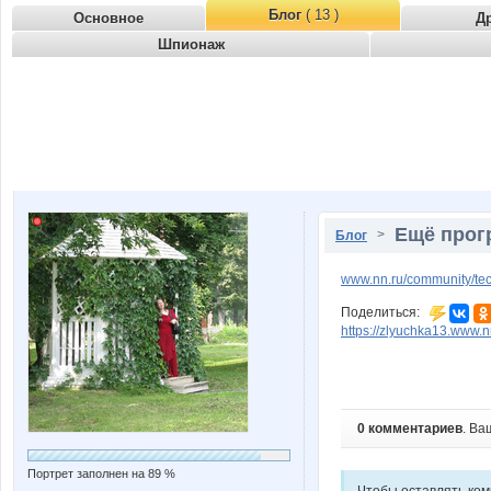
Блог
( 13 )
Основное
Д
Шпионаж
Ещё прог
>
Блог
www.nn.ru/community/tec
Поделиться:
https://zlyuchka13.www.n
0 комментариев
. Ва
Портрет заполнен на 89 %