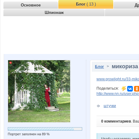
Блог
( 13 )
Основное
Д
Шпионаж
микориза
>
Блог
www.growlight.ru/33-mik
Поделиться:
http://www.nn.ru/user.
штучки
0 комментариев
. Ва
Портрет заполнен на 89 %