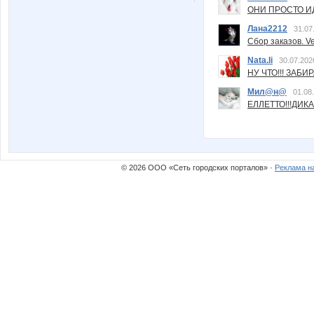
ОНИ ПРОСТО ИД
Лана2212
31.07
Сбор заказов. Ve
Nata.li
30.07.202
НУ ЧТО!!! ЗАБИ
Мил@н@
01.08
ЕЛЛЕТТО!!!ДИК
© 2026 ООО «Сеть городских порталов» ·
Реклама н