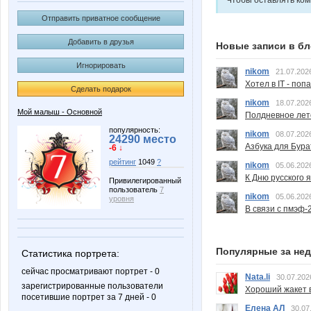
Чтобы оставлять ко
Отправить приватное сообщение
Добавить в друзья
Новые записи в бл
Игнорировать
nikom
21.07.202
Хотел в IT - поп
Сделать подарок
nikom
18.07.202
Мой малыш - Основной
Полдневное лет
популярность:
nikom
08.07.202
24290 место
Азбука для Бура
-6 ↓
рейтинг
1049
?
nikom
05.06.202
К Дню русского 
Привилегированный
пользователь
7
nikom
05.06.202
уровня
В связи с пмэф-
Популярные за не
Статистика портрета:
сейчас просматривают портрет - 0
Nata.li
30.07.202
зарегистрированные пользователи
Хороший жакет вс
посетившие портрет за 7 дней - 0
Елена АЛ
30.07