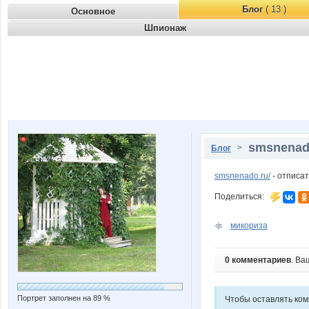
Блог
( 13 )
Основное
Шпионаж
smsnenado
>
Блог
smsnenado.ru/
- отписат
Поделиться:
микориза
0 комментариев
. Ва
Портрет заполнен на 89 %
Чтобы оставлять ко