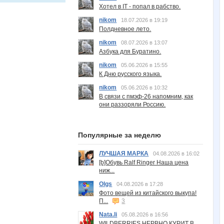
Хотел в IT - попал в рабство.
nikom
18.07.2026 в 19:19
Полдневное лето.
nikom
08.07.2026 в 13:07
Азбука для Буратино.
nikom
05.06.2026 в 15:55
К Дню русского языка.
nikom
05.06.2026 в 10:32
В связи с пмэф-26 напомним, как
они раззоряли Россию.
Популярные за неделю
ЛУЧШАЯ МАРКА
04.08.2026 в 16:02
[b]Обувь Ralf Ringer Наша цена
ниж...
Olgs
04.08.2026 в 17:28
Фото вещей из китайского выкупа!
П...
3
Nata.li
05.08.2026 в 16:56
WILDBERRIES НЕРВНО КУРИТ В