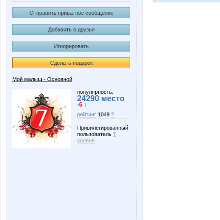
Отправить приватное сообщение
Добавить в друзья
Игнорировать
Сделать подарок
Мой малыш - Основной
популярность:
24290 место
-6 ↓
рейтинг
1049
?
Привилегированный
пользователь
7
уровня