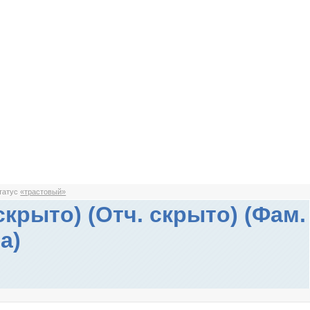
статус
«трастовый»
скрыто) (Отч. скрыто) (Фам.
а)