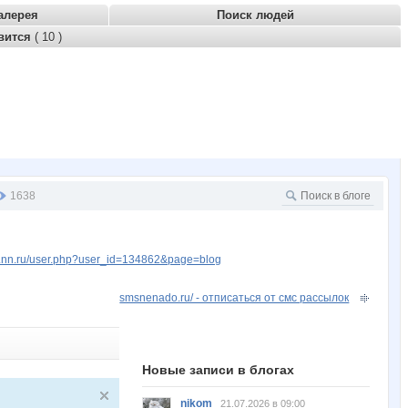
алерея
Поиск людей
вится
( 10 )
1638
w.nn.ru/user.php?user_id=134862&page=blog
smsnenado.ru/ - отписаться от смс рассылок
Новые записи в блогах
nikom
21.07.2026 в 09:00