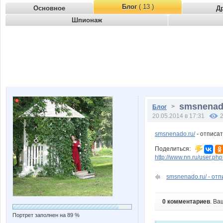
Блог
( 13 )
Основное
Д
Шпионаж
smsnenado
>
Блог
20.05.2014 в 17:31
smsnenado.ru/
- отписат
Поделиться:
http://www.nn.ru/user.
smsnenado.ru/ - отп
0 комментариев
. Ва
Портрет заполнен на 89 %