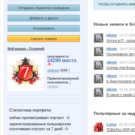
Чтобы оставлять ко
Отправить приватное сообщение
Добавить в друзья
Новые записи в бл
Игнорировать
nikom
21.07.202
Сделать подарок
Хотел в IT - поп
nikom
Мой малыш - Основной
18.07.202
Полдневное лет
популярность:
24290 место
nikom
08.07.202
-6 ↓
Азбука для Бура
рейтинг
1049
?
nikom
05.06.202
Привилегированный
К Дню русского 
пользователь
7
уровня
nikom
05.06.202
В связи с пмэф-
Статистика портрета:
Популярные за не
сейчас просматривают портрет - 0
зарегистрированные пользователи
Lonza
05.08.2026
посетившие портрет за 7 дней - 0
ТОВАРЫ ДЛЯ ДО