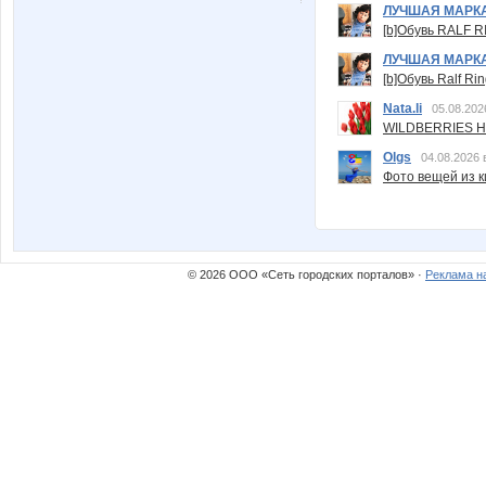
ЛУЧШАЯ МАРК
[b]Обувь RALF RI
ЛУЧШАЯ МАРК
[b]Обувь Ralf Ri
Nata.li
05.08.202
WILDBERRIES Н
Olgs
04.08.2026 
Фото вещей из ки
© 2026 ООО «Сеть городских порталов» ·
Реклама н